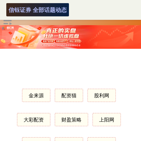
信钰证券 全部话题动态
金来源
配资猫
股利网
大彩配资
财盈策略
上阳网