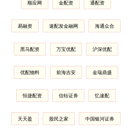
顺应网
金配资
通配资
易融资
速配发金融网
海通众合
黑马配资
万宝优配
沪深优配
优配物料
前海吉安
金瑞鼎盛
恒捷配资
信钰证券
忆速配
天天盈
股民之家
中国银河证券