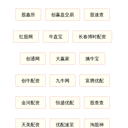
股鑫所
创赢盘交易
股速查
红股网
牛盘宝
长春博时配资
创通网
大赢家
擒牛宝
创牛配资
九牛网
富腾优配
金河配资
恒盛优配
股查查
天美配资
优配速至
淘股神