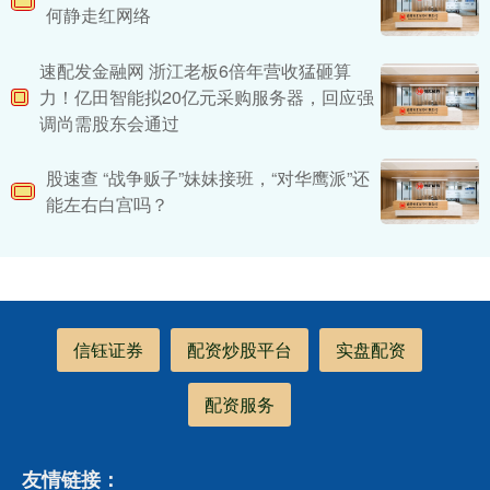
何静走红网络
速配发金融网 浙江老板6倍年营收猛砸算
力！亿田智能拟20亿元采购服务器，回应强
调尚需股东会通过
股速查 “战争贩子”妹妹接班，“对华鹰派”还
能左右白宫吗？
信钰证券
配资炒股平台
实盘配资
配资服务
友情链接：