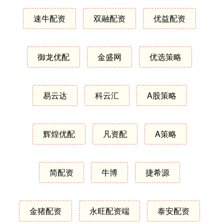
速牛配资
双融配资
优益配资
御龙优配
金盛网
优选策略
易云达
科云汇
A股策略
辉煌优配
凡资配
A策略
简配资
牛博
捷希源
金猪配资
永旺配资端
泰安配资