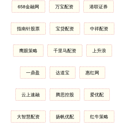
658金融网
万宝配资
港联证券
指南针股票
宝贷配资
中祥配资
鹰眼策略
千里马配资
上升浪
一鼎盈
达道宝
惠红网
云上速融
腾思控股
爱优配
大智慧配资
扬帆优配
红牛策略