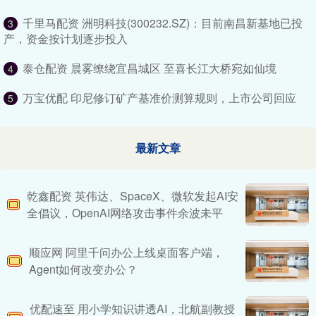
千里马配资 洲明科技(300232.SZ)：目前南昌新基地已投
3
产，资金按计划逐步投入
泰仓配资 晨雾缭绕宜昌城区 至喜长江大桥宛如仙境
4
万宝优配 印尼修订矿产基准价测算规则，上市公司回应
5
最新文章
乾鑫配资 英伟达、SpaceX、微软发起AI安
全倡议，OpenAI网络攻击事件余波未平
顺应网 阿里千问办公上线桌面客户端，
Agent如何改变办公？
优配速至 用小学知识讲透AI，北航副教授