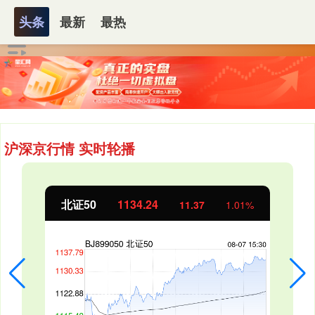
头条
最新
最热
沪深京行情 实时轮播
北证50
1134.24
11.37
1.01%