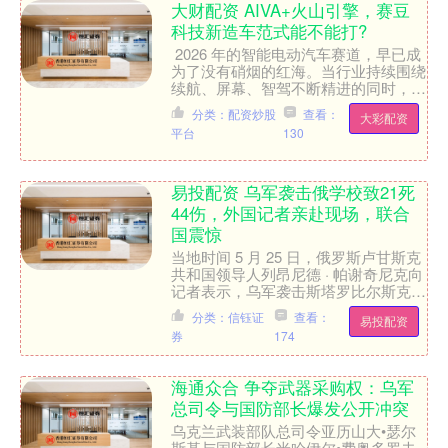
大财配资 AIVA+火山引擎，赛豆
科技新造车范式能不能打?
​ 2026 年的智能电动汽车赛道，早已成
为了没有硝烟的红海。当行业持续围绕
续航、屏幕、智驾不断精进的同时，一
场关于汽车物种进化底色的讨论，在雁
分类：配资炒股
查看：
大彩配资
栖湖畔悄然推开。....
平台
130
易投配资 乌军袭击俄学校致21死
44伤，外国记者亲赴现场，联合
国震惊
当地时间 5 月 25 日，俄罗斯卢甘斯克
共和国领导人列昂尼德 · 帕谢奇尼克向
记者表示，乌军袭击斯塔罗比尔斯克职
业学校的事件中，受伤人数已增至 44
分类：信钰证
查看：
易投配资
人，加上....
券
174
海通众合 争夺武器采购权：乌军
总司令与国防部长爆发公开冲突
乌克兰武装部队总司令亚历山大•瑟尔
斯基与国防部长米哈伊尔•费奥多罗夫