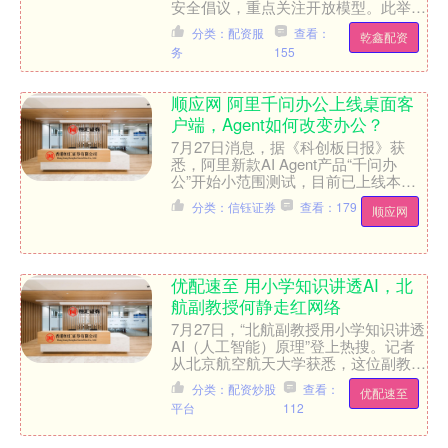
安全倡议，重点关注开放模型。此举正
值由失控的OpenAI模型发起的网络攻
分类：配资服
查看：
乾鑫配资
击事件余波持续发酵之....
务
155
顺应网 阿里千问办公上线桌面客
户端，Agent如何改变办公？
7月27日消息，据《科创板日报》获
悉，阿里新款AI Agent产品“千问办
公”开始小范围测试，目前已上线本地
桌面客户端，后续将陆续上线网页端和
分类：信钰证券
查看：179
顺应网
钉钉内置版。 首先....
优配速至 用小学知识讲透AI，北
航副教授何静走红网络
7月27日，“北航副教授用小学知识讲透
AI（人工智能）原理”登上热搜。记者
从北京航空航天大学获悉，这位副教授
名为何静，是位“90后”。 何静 资料图
分类：配资炒股
查看：
优配速至
北航高研院....
平台
112