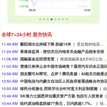
全球7×24小时 股市快讯
11:49 AM
鄱阳湖水位持续下降 跌破14米
受近期持续高温天气影响，我国最大淡水湖鄱阳湖水位快速下降。截至8月8日8时，鄱阳湖标志性水文站星子站水位下降至13.97米，较昨日下降0.13米，鄱阳湖湖口站水位下降至13.84米，湖区两岸退水痕迹明显。（央视新闻）
11:24 AM
香港保监局：密切关注内地有关金融产品税务安排
11:06 AM
国融基金总经理变更
根据国融基金8月8日公告，总经理毛灵俊因个人原因离任，总经理职位暂由张圆辉代任。根据国融基金安排，该公司董事会选举韩光华拟任公司总经理，待韩光华完成相关程序后履职。
11:03 AM
10:58 AM
10:50 AM
10:50 AM
移民分歧激化 西班牙出台针对意大利反制措施
10:46 AM
SK海力士据悉评估重庆资产方案 包括引入投资者
10:44 AM
纽约原油暗盘跌破77美元，日内跌超1.7%。
纽约原油暗盘跌破77美元，日内跌超1.