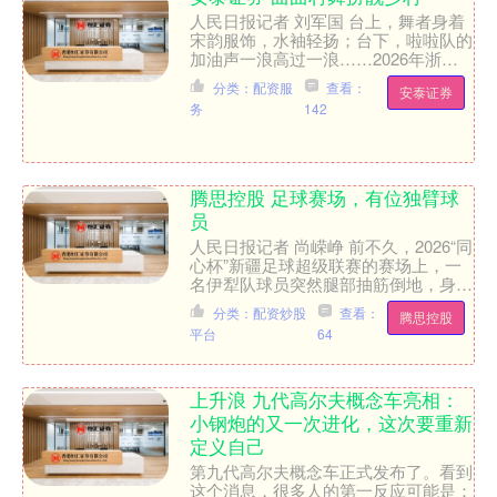
人民日报记者 刘军国 台上，舞者身着
宋韵服饰，水袖轻扬；台下，啦啦队的
加油声一浪高过一浪……2026年浙江
省衢州市“趣乡村·舞动乡村”海选活动日
分类：配资服
查看：
安泰证券
前在柯城区花园街....
务
142
腾思控股 足球赛场，有位独臂球
员
人民日报记者 尚嵘峥 前不久，2026“同
心杯”新疆足球超级联赛的赛场上，一
名伊犁队球员突然腿部抽筋倒地，身着
白色球衣的昌吉队22号前锋凯赛尔·哈
分类：配资炒股
查看：
腾思控股
斯木江看到后跑....
平台
64
上升浪 九代高尔夫概念车亮相：
小钢炮的又一次进化，这次要重新
定义自己
第九代高尔夫概念车正式发布了。看到
这个消息，很多人的第一反应可能是：