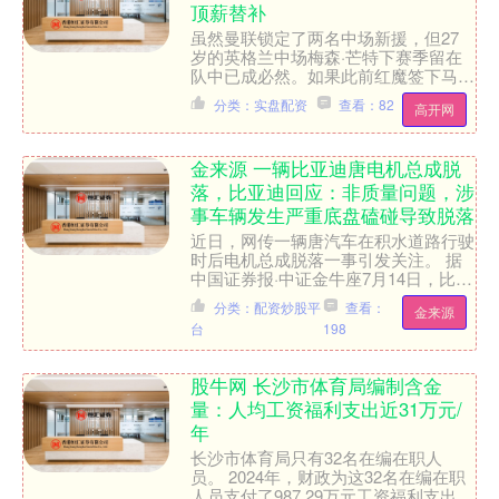
顶薪替补
虽然曼联锁定了两名中场新援，但27
岁的英格兰中场梅森·芒特下赛季留在
队中已成必然。如果此前红魔签下马特
乌斯·，因其可前可后，芒特的处境将
分类：实盘配资
查看：82
高开网
变得尴尬。然而，M费选择....
金来源 一辆比亚迪唐电机总成脱
落，比亚迪回应：非质量问题，涉
事车辆发生严重底盘磕碰导致脱落
近日，网传一辆唐汽车在积水道路行驶
时后电机总成脱落一事引发关注。 据
中国证券报·中证金牛座7月14日，比亚
迪方面对记者回应称，涉事车辆涉水行
分类：配资炒股平
查看：
金来源
驶时发生严重的底盘磕....
台
198
股牛网 长沙市体育局编制含金
量：人均工资福利支出近31万元/
年
长沙市体育局只有32名在编在职人
员。 2024年，财政为这32名在编在职
人员支付了987.29万元工资福利支出。