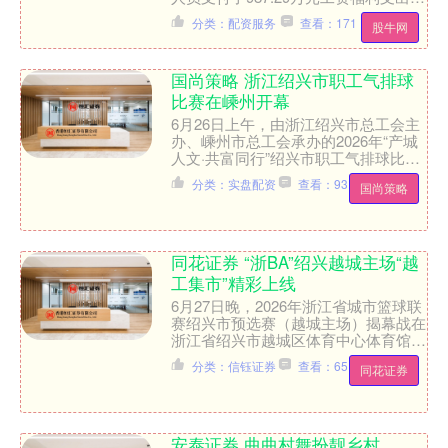
简单计算可知，人均工资福利支出约
分类：配资服务
查看：171
股牛网
30.85万元....
国尚策略 浙江绍兴市职工气排球
比赛在嵊州开幕
6月26日上午，由浙江绍兴市总工会主
办、嵊州市总工会承办的2026年“产城
人文·共富同行”绍兴市职工气排球比赛
拉开帷幕。本次活动旨在激发全市职工
分类：实盘配资
查看：93
国尚策略
建功立业的工作热....
同花证券 “浙BA”绍兴越城主场“越
工集市”精彩上线
6月27日晚，2026年浙江省城市篮球联
赛绍兴市预选赛（越城主场）揭幕战在
浙江省绍兴市越城区体育中心体育馆火
热开赛，越城队主场迎战柯桥队。赛场
分类：信钰证券
查看：65
同花证券
之上球员奋力拼搏、....
安泰证券 曲曲村舞扮靓乡村