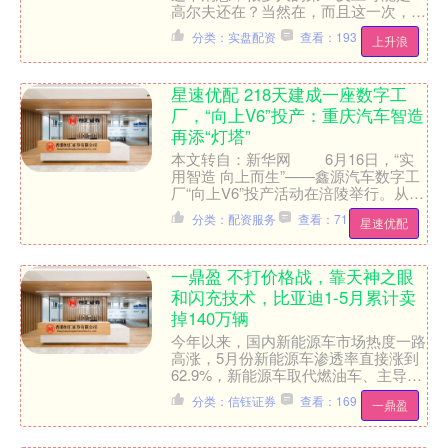
高尔夫还在？当然在，而且这一次，它
要带着整个车系的灵魂，重新出发。
分类：实盘配资
查看：193
上升浪
大众给这台概念车取了一个....
星速优配 218天建成一座数字工
厂，“向上V6”投产：重庆汽车智造
再添“灯塔”
本文转自：新华网 6月16日，“实
用智造 向上而生”——鑫源汽车数字工
厂“向上V6”投产活动在涪陵举行。从进
场到投产仅用不到8个月，一座总投资
分类：配资服务
查看：71
星速优配
52亿元、关键....
一鼎盈 不打价格战，靠天神之眼
和闪充技术，比亚迪1-5月累计卖
掉140万辆
今年以来，国内新能源车市场热度一路
高涨，5月份新能源车渗透率直接涨到
62.9%，新能源车取代燃油车、主导整
个车市，已经是板上钉钉的事。从最新
分类：信钰证券
查看：169
一鼎盈
销量数据能清晰看到，....