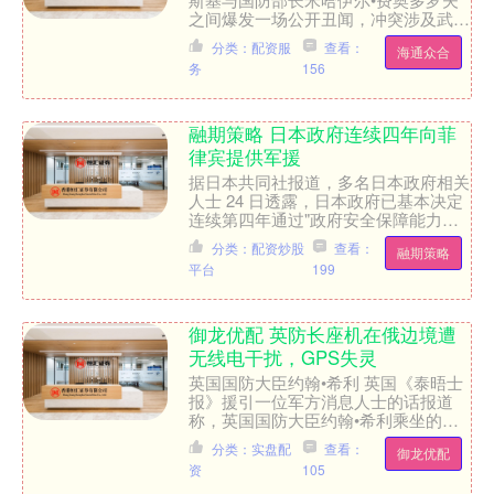
之间爆发一场公开丑闻，冲突涉及武器
采购的资金流向问题。俄媒援引俄罗斯
分类：配资服
查看：
海通众合
强力部门的消息报道称，瑟....
务
156
融期策略 日本政府连续四年向菲
律宾提供军援
据日本共同社报道，多名日本政府相关
人士 24 日透露，日本政府已基本决定
连续第四年通过"政府安全保障能力强
化支援"（OSA）框架，向菲律宾军方
分类：配资炒股
查看：
融期策略
提供新的军事支援。....
平台
199
御龙优配 英防长座机在俄边境遭
无线电干扰，GPS失灵
英国国防大臣约翰•希利 英国《泰晤士
报》援引一位军方消息人士的话报道
称，英国国防大臣约翰•希利乘坐的飞
机在从爱沙尼亚飞往英国的途中，在靠
分类：实盘配
查看：
御龙优配
近俄罗斯边境时遭遇了无线....
资
105