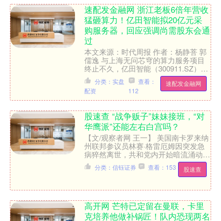
速配发金融网 浙江老板6倍年营收
猛砸算力！亿田智能拟20亿元采
购服务器，回应强调尚需股东会通
过
本文来源：时代周报 作者：杨静菩 郭
儒逸 与上海无问芯穹的算力服务项目
终止不久，亿田智能（300911.SZ）再
度抛出大规模服务器采购计划。 7月26
分类：实盘
查看：
速配发金融网
日，亿田智....
配资
112
股速查 “战争贩子”妹妹接班，“对
华鹰派”还能左右白宫吗？
【文/观察者网 王一】 美国南卡罗来纳
州联邦参议员林赛·格雷厄姆因突发急
病猝然离世，共和党内开始暗流涌动。
目前，美国参议院100个席位中，共和
分类：信钰证券
查看：153
股速查
党占据多数53个....
高开网 芒特已定留在曼联，卡里
克培养他做补锅匠！队内恐现两名