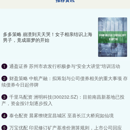
多多策略 崩溃到天天哭！女子相亲结识上海
男子，竟成噩梦的开始
通盈证券 苏州市农发行积极参与“安全大讲堂”培训活动
1
财盈策略 中航产融：拟筹划与公司债券相关的重大事项 存
2
续债券今日起停牌
千里马配资 洲明科技(300232.SZ)：目前南昌新基地已投
3
产，资金按计划逐步投入
泰仓配资 晨雾缭绕宜昌城区 至喜长江大桥宛如仙境
4
万宝优配 印尼修订矿产基准价测算规则，上市公司回应
5