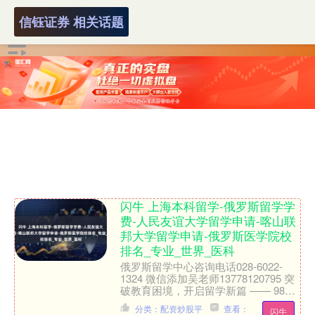
信钰证券 相关话题
闪牛 上海本科留学-俄罗斯留学学
费-人民友谊大学留学申请-喀山联
邦大学留学申请-俄罗斯医学院校
排名_专业_世界_医科
俄罗斯留学中心咨询电话028-6022-
1324 微信添加吴老师13778120795 突
破教育困境，开启留学新篇 —— 985
高校国际本科俄罗斯项目 202....
分类：配资炒股平
查看：
闪牛