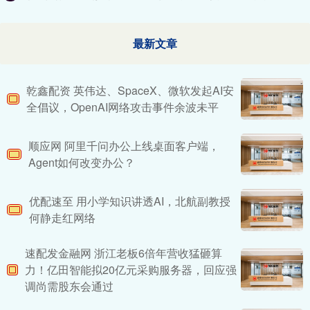
最新文章
乾鑫配资 英伟达、SpaceX、微软发起AI安
全倡议，OpenAI网络攻击事件余波未平
顺应网 阿里千问办公上线桌面客户端，
Agent如何改变办公？
优配速至 用小学知识讲透AI，北航副教授
何静走红网络
速配发金融网 浙江老板6倍年营收猛砸算
力！亿田智能拟20亿元采购服务器，回应强
调尚需股东会通过