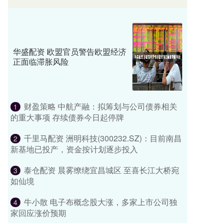
华盛配资 欧盟官员警告欧盟经济
正面临滞胀风险
财盈策略 中航产融：拟筹划与公司债券相关
1
的重大事项 存续债券今日起停牌
千里马配资 洲明科技(300232.SZ)：目前南昌
2
新基地已投产，资金按计划逐步投入
泰仓配资 晨雾缭绕宜昌城区 至喜长江大桥宛
3
如仙境
牛小散 电子布概念股大涨，多家上市公司独
4
家回应涨价预期