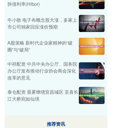
拆借利率(Hibor)
牛小散 电子布概念股大涨，多家上
市公司独家回应涨价预期
A股策略 新时代企业家精神的“破
圈”与“破局”
中祥配资 中共中央办公厅、国务院
办公厅发布推动行业协会商会深化
改革的意见
泰仓配资 晨雾缭绕宜昌城区 至喜长
江大桥宛如仙境
推荐资讯