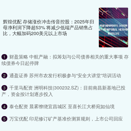
辉煌优配 存储涨价冲击传音控股：2025年归
母净利润下降超53% 将减少低端产品销售占
比，大幅加码200美元以上市场
财盈策略 中航产融：拟筹划与公司债券相关的重大事项 存
1
续债券今日起停牌
通盈证券 苏州市农发行积极参与“安全大讲堂”培训活动
2
千里马配资 洲明科技(300232.SZ)：目前南昌新基地已投
3
产，资金按计划逐步投入
泰仓配资 晨雾缭绕宜昌城区 至喜长江大桥宛如仙境
4
万宝优配 印尼修订矿产基准价测算规则，上市公司回应
5