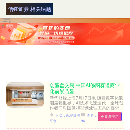
信钰证券 相关话题
创赢盘交易 中国AI修图赛道商业
化前景凸显
新华财经上海7月17日电 随着数字化浪
潮席卷世界，AI技术飞速迭代，全球创
作者们对图像和视频处理工具的要求越
来越高，打破繁冗工作流，帮助创作者
分类：配资炒股
查看：
创赢盘交易
快速解放创意、创造....
平台
96