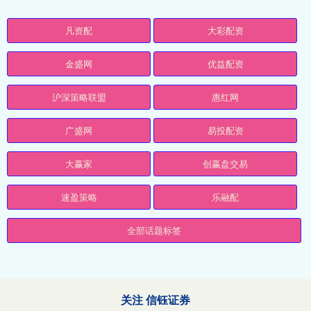
凡资配
大彩配资
金盛网
优益配资
沪深策略联盟
惠红网
广盛网
易投配资
大赢家
创赢盘交易
速盈策略
乐融配
全部话题标签
关注 信钰证券