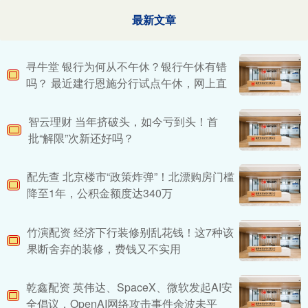
最新文章
寻牛堂 银行为何从不午休？银行午休有错
吗？ 最近建行恩施分行试点午休，网上直
智云理财 当年挤破头，如今亏到头！首
批“解限”次新还好吗？
配先查 北京楼市“政策炸弹”！北漂购房门槛
降至1年，公积金额度达340万
竹演配资 经济下行装修别乱花钱！这7种该
果断舍弃的装修，费钱又不实用
乾鑫配资 英伟达、SpaceX、微软发起AI安
全倡议，OpenAI网络攻击事件余波未平