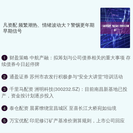
凡资配 频繁潮热、情绪波动大？警惕更年期
早期信号
财盈策略 中航产融：拟筹划与公司债券相关的重大事项 存
1
续债券今日起停牌
通盈证券 苏州市农发行积极参与“安全大讲堂”培训活动
2
千里马配资 洲明科技(300232.SZ)：目前南昌新基地已投
3
产，资金按计划逐步投入
泰仓配资 晨雾缭绕宜昌城区 至喜长江大桥宛如仙境
4
万宝优配 印尼修订矿产基准价测算规则，上市公司回应
5