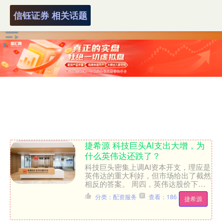
信钰证券 相关话题
捷希源 科技巨头AI支出大增，为
什么英伟达还跌了？
科技巨头密集上调AI资本开支，理应是
英伟达的重大利好，但市场给出了截然
相反的答案。 周四，英伟达股价下跌
逾4%，跌破200美元关口，单日跌幅金
分类：配资服务
查看：186
捷希源
额近10美元。 此....