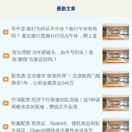
最新文章
寻牛堂 银行为何从不午休？银行午休有错
吗？ 最近建行恩施分行试点午休，网上直
智云理财 当年挤破头，如今亏到头！首
批“解限”次新还好吗？
配先查 北京楼市“政策炸弹”！北漂购房门槛
降至1年，公积金额度达340万
竹演配资 经济下行装修别乱花钱！这7种该
果断舍弃的装修，费钱又不实用
乾鑫配资 英伟达、SpaceX、微软发起AI安
全倡议，OpenAI网络攻击事件余波未平