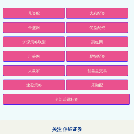
凡资配
大彩配资
金盛网
优益配资
沪深策略联盟
惠红网
广盛网
易投配资
大赢家
创赢盘交易
速盈策略
乐融配
全部话题标签
关注 信钰证券