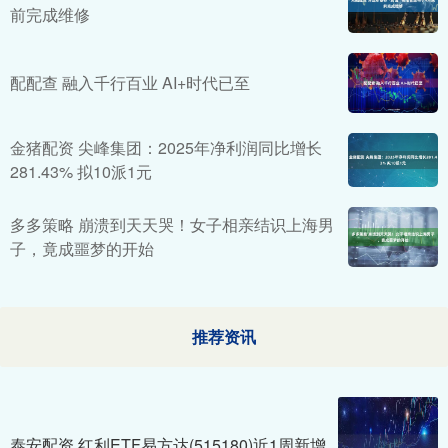
前完成维修
配配查 融入千行百业 AI+时代已至
金猪配资 尖峰集团：2025年净利润同比增长
281.43% 拟10派1元
多多策略 崩溃到天天哭！女子相亲结识上海男
子，竟成噩梦的开始
推荐资讯
泰安配资 红利ETF易方达(515180)近1周新增