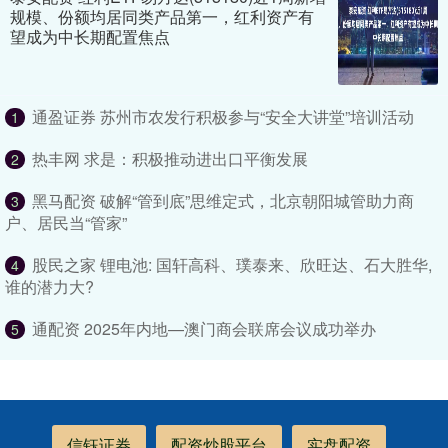
规模、份额均居同类产品第一，红利资产有
望成为中长期配置焦点
通盈证券 苏州市农发行积极参与“安全大讲堂”培训活动
1
热丰网 求是：积极推动进出口平衡发展
2
黑马配资 破解“管到底”思维定式，北京朝阳城管助力商
3
户、居民当“管家”
股民之家 锂电池: 国轩高科、璞泰来、欣旺达、石大胜华,
4
谁的潜力大?
通配资 2025年内地—澳门商会联席会议成功举办
5
信钰证券
配资炒股平台
实盘配资