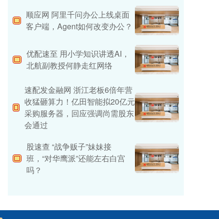
顺应网 阿里千问办公上线桌面
客户端，Agent如何改变办公？
优配速至 用小学知识讲透AI，
北航副教授何静走红网络
速配发金融网 浙江老板6倍年营
收猛砸算力！亿田智能拟20亿元
采购服务器，回应强调尚需股东
会通过
股速查 “战争贩子”妹妹接
班，“对华鹰派”还能左右白宫
吗？