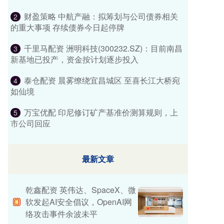
财盈策略 中航产融：拟筹划与公司债券相关
2
的重大事项 存续债券今日起停牌
千里马配资 洲明科技(300232.SZ)：目前南昌
3
新基地已投产，资金按计划逐步投入
泰仓配资 晨雾缭绕宜昌城区 至喜长江大桥宛
4
如仙境
万宝优配 印尼修订矿产基准价测算规则，上
5
市公司回应
最新文章
乾鑫配资 英伟达、SpaceX、微
软发起AI安全倡议，OpenAI网
络攻击事件余波未平