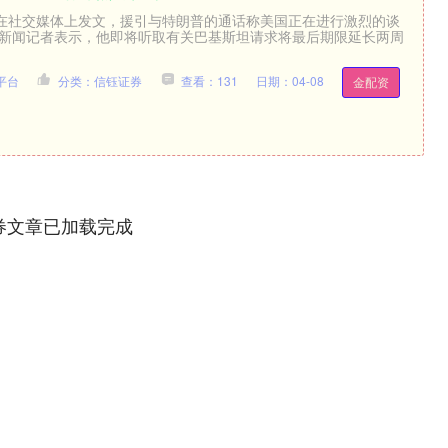
在社交媒体上发文，援引与特朗普的通话称美国正在进行激烈的谈
斯新闻记者表示，他即将听取有关巴基斯坦请求将最后期限延长两周
平台
分类：信钰证券
查看：131
日期：04-08
金配资
券文章已加载完成