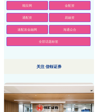
顺应网
金配资
通配资
易融资
速配发金融网
海通众合
全部话题标签
关注 信钰证券