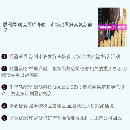
股利网 耐克面临考验，市场仍看好其复苏前
景
通盈证券 苏州市农发行积极参与“安全大讲堂”培训活动
1
财盈策略 中航产融：拟筹划与公司债券相关的重大事项 存
2
续债券今日起停牌
千里马配资 洲明科技(300232.SZ)：目前南昌新基地已投
3
产，资金按计划逐步投入
泰仓配资 晨雾缭绕宜昌城区 至喜长江大桥宛如仙境
4
万宝优配 印尼修订矿产基准价测算规则，上市公司回应
5