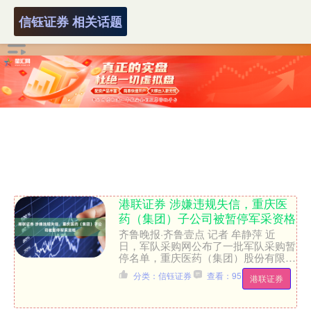
信钰证券 相关话题
港联证券 涉嫌违规失信，重庆医
药（集团）子公司被暂停军采资格
齐鲁晚报·齐鲁壹点 记者 牟静萍 近
日，军队采购网公布了一批军队采购暂
停名单，重庆医药（集团）股份有限公
司子公司陕西华氏医药有限公司因在参
分类：信钰证券
查看：95
港联证券
与军队采购项目中涉嫌违....