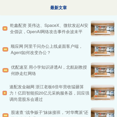
最新文章
乾鑫配资 英伟达、SpaceX、微软发起AI安
全倡议，OpenAI网络攻击事件余波未平
顺应网 阿里千问办公上线桌面客户端，
Agent如何改变办公？
优配速至 用小学知识讲透AI，北航副教授
何静走红网络
速配发金融网 浙江老板6倍年营收猛砸算
力！亿田智能拟20亿元采购服务器，回应强
调尚需股东会通过
股速查 “战争贩子”妹妹接班，“对华鹰派”还