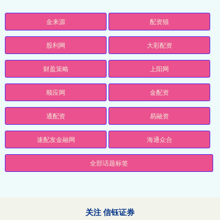
金来源
配资猫
股利网
大彩配资
财盈策略
上阳网
顺应网
金配资
通配资
易融资
速配发金融网
海通众合
全部话题标签
关注 信钰证券