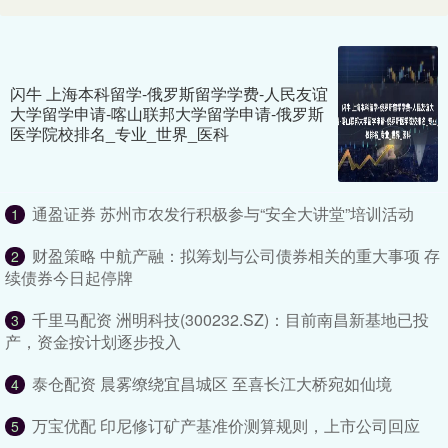
闪牛 上海本科留学-俄罗斯留学学费-人民友谊
大学留学申请-喀山联邦大学留学申请-俄罗斯
医学院校排名_专业_世界_医科
通盈证券 苏州市农发行积极参与“安全大讲堂”培训活动
1
财盈策略 中航产融：拟筹划与公司债券相关的重大事项 存
2
续债券今日起停牌
千里马配资 洲明科技(300232.SZ)：目前南昌新基地已投
3
产，资金按计划逐步投入
泰仓配资 晨雾缭绕宜昌城区 至喜长江大桥宛如仙境
4
万宝优配 印尼修订矿产基准价测算规则，上市公司回应
5