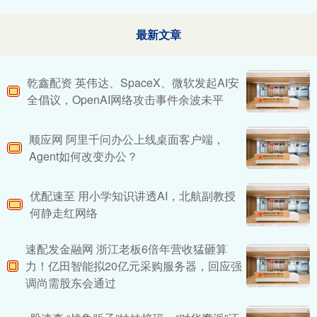
最新文章
乾鑫配资 英伟达、SpaceX、微软发起AI安
全倡议，OpenAI网络攻击事件余波未平
顺应网 阿里千问办公上线桌面客户端，
Agent如何改变办公？
优配速至 用小学知识讲透AI，北航副教授
何静走红网络
速配发金融网 浙江老板6倍年营收猛砸算
力！亿田智能拟20亿元采购服务器，回应强
调尚需股东会通过