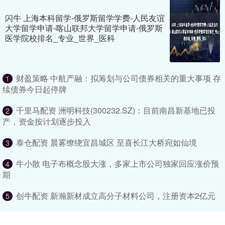
闪牛 上海本科留学-俄罗斯留学学费-人民友谊
大学留学申请-喀山联邦大学留学申请-俄罗斯
医学院校排名_专业_世界_医科
财盈策略 中航产融：拟筹划与公司债券相关的重大事项 存
1
续债券今日起停牌
千里马配资 洲明科技(300232.SZ)：目前南昌新基地已投
2
产，资金按计划逐步投入
泰仓配资 晨雾缭绕宜昌城区 至喜长江大桥宛如仙境
3
牛小散 电子布概念股大涨，多家上市公司独家回应涨价预
4
期
创牛配资 新瀚新材成立高分子材料公司，注册资本2亿元
5